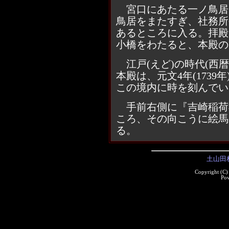
宮口にあたる一ノ鳥居
鳥居をまたすぎ、社務所
あるところに入る。拝殿
小橋をわたると、本殿の
江戸(えど)の時代(西暦1
本殿は、元文4年(173
この境内に時を刻んでい
手前右側に『吉崎稲荷社
ころ、その向こうに絵馬
る。
土山田
Copyright (C
Po